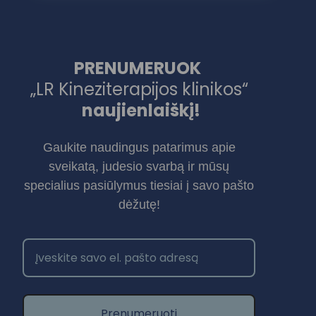
PRENUMERUOK
„LR Kineziterapijos klinikos“
naujienlaiškį!
Gaukite naudingus patarimus apie
sveikatą, judesio svarbą ir mūsų
specialius pasiūlymus tiesiai į savo pašto
dėžutę!
Prenumeruoti