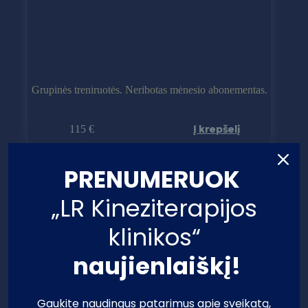
Grupinės treniruotės. Neribotas mėnesio abonementas.
Į krepšelį
115
€
PRENUMERUOK
„LR Kineziterapijos
klinikos“
naujienlaiškį!
Gaukite naudingus patarimus apie sveikatą,