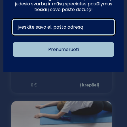
judesio svarbą ir mūsų specialius pasiūlymus
tiesiai į savo pašto dėžutę!
Prenumeruoti
Nemokamos mankštos senjorams (Vietų nebėra! Antros
grupės registracija nuo spalio 1d.)
Į krepšelį
0
€