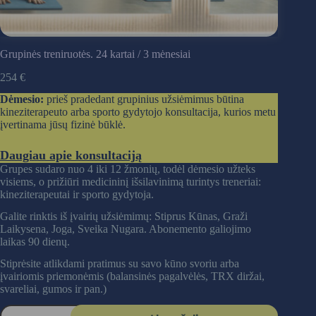
Grupinės treniruotės. 24 kartai / 3 mėnesiai
254
€
Dėmesio:
prieš pradedant grupinius užsiėmimus būtina
kineziterapeuto arba sporto gydytojo konsultacija, kurios metu
įvertinama jūsų fizinė būklė.
Daugiau apie konsultaciją
Grupes sudaro nuo 4 iki 12 žmonių, todėl dėmesio užteks
visiems, o prižiūri medicininį išsilavinimą turintys treneriai:
kineziterapeutai ir sporto gydytoja.
Galite rinktis iš įvairių užsiėmimų: Stiprus Kūnas, Graži
Laikysena, Joga, Sveika Nugara. Abonemento galiojimo
laikas 90 dienų.
Stiprėsite atlikdami pratimus su savo kūno svoriu arba
įvairiomis priemonėmis (balansinės pagalvėlės, TRX diržai,
svareliai, gumos ir pan.)
produkto