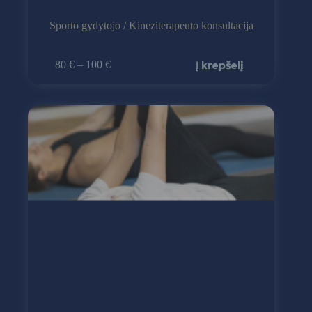
Sporto gydytojo / Kineziterapeuto konsultacija
Į krepšelį
80
€
–
100
€