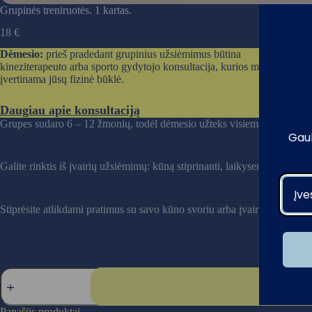
Grupinės treniruotės. 1 kartas.
18
€
Dėmesio:
prieš pradedant grupinius užsiėmimus būtina
kineziterapeuto arba sporto gydytojo konsultacija, kurios metu
įvertinama jūsų fizinė būklė.
Daugiau apie konsultaciją
Grupes sudaro 6 – 12 žmonių, todėl dėmesio užteks visiems, o prižiūri me
Gauk
Galite rinktis iš įvairių užsiėmimų: kūną stiprinanti, laikyseną gerinan
Stiprėsite atlikdami pratimus su savo kūno svoriu arba įvairiomis priem
produkto
kiekis:
Grupinės
treniruotės.
Panašūs produktai