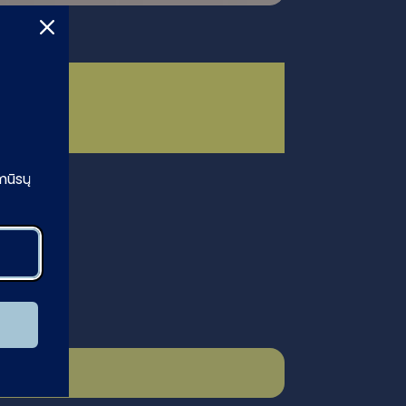
toja.
 mūsų
nų.