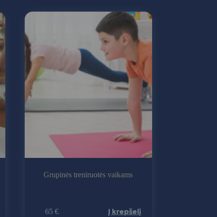
Grupinės treniruotės vaikams
Į krepšelį
65
€