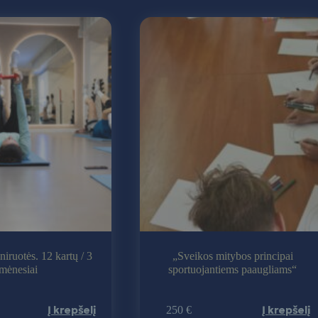
niruotės. 12 kartų / 3
„Sveikos mitybos principai
mėnesiai
sportuojantiems paaugliams“
Į krepšelį
Į krepšelį
250 €