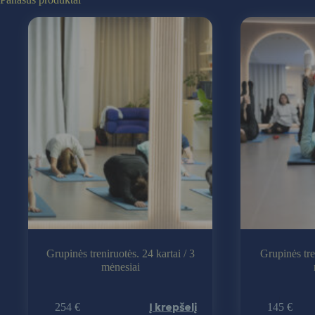
1
kartas.
Grupinės treniruotės. 24 kartai / 3
Grupinės tre
mėnesiai
Į krepšelį
254
€
145
€