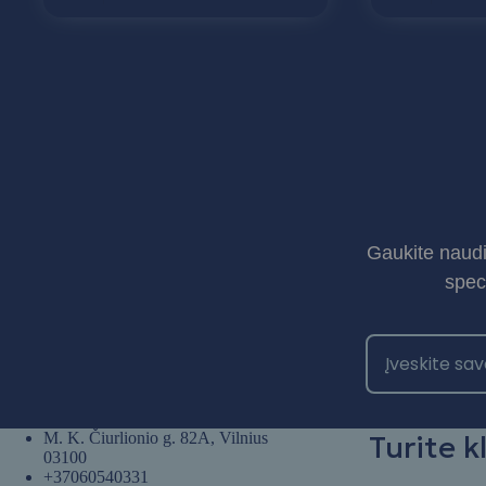
Gaukite naudi
spec
M. K. Čiurlionio g. 82A, Vilnius
Turite k
03100
+37060540331