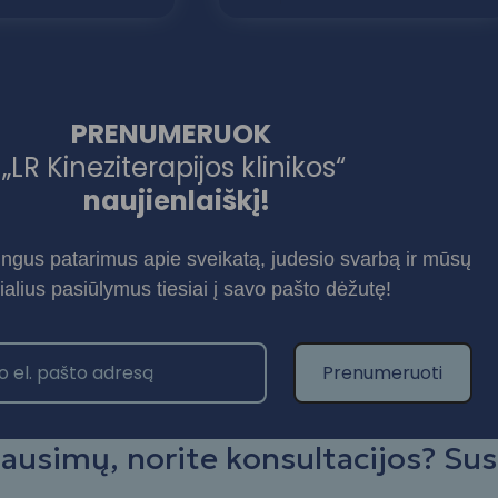
PRENUMERUOK
„LR Kineziterapijos klinikos“
naujienlaiškį!
ngus patarimus apie sveikatą, judesio svarbą ir mūsų
ialius pasiūlymus tiesiai į savo pašto dėžutę!
Prenumeruoti
lausimų, norite konsultacijos? Sus