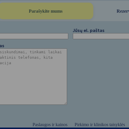
Parašykite mums
Rezer
Jūsų el. paštas
as
Paslaugos ir kainos
Pirkimo ir klinikos taisyklės