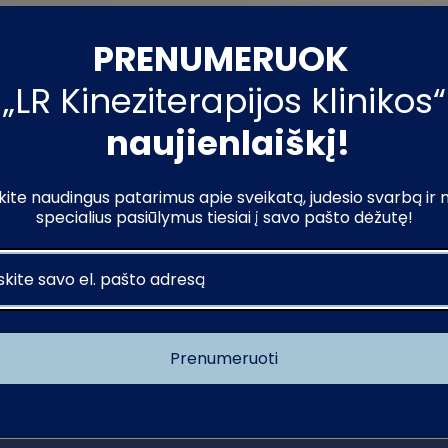
PRENUMERUOK
„LR Kineziterapijos klinikos“
naujienlaiškį!
dicininį išsilavinimą turintys treneriai: kineziterapeutai ir sporto gydy
ite naudingus patarimus apie sveikatą, judesio svarbą ir
specialius pasiūlymus tiesiai į savo pašto dėžutę!
ti, joga, rytinė mankšta prieš darbą. Abonemento galiojimo laikas 30 die
onėmis (balansinės pagalvėlės, TRX diržai, svareliai, gumos ir pan.)
Prenumeruoti
Į krepšelį