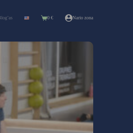
log’as
0
€
Nario zona
Shopping
cart