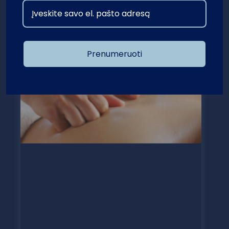
„Kaip išvengti skausmų dirbant sėdimą darbą?“
Į krepšelį
250 €
Prenumeruoti