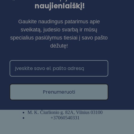
naujienlaiškį!
Gaukite naudingus patarimus apie
sveikatą, judesio svarbą ir mūsų
specialius pasiūlymus tiesiai į savo pašto
dėžutę!
Prenumeruoti
M. K. Čiurlionio g. 82A, Vilnius 03100
+37060540331