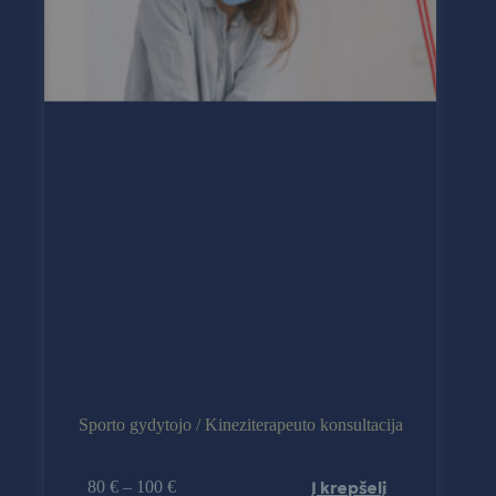
Sporto gydytojo / Kineziterapeuto konsultacija
Į krepšelį
80
€
–
100
€