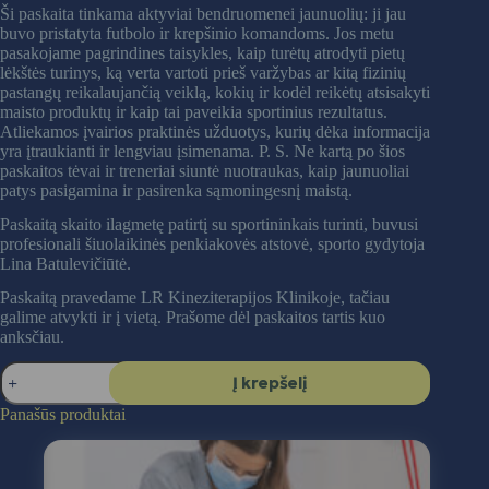
Ši paskaita tinkama aktyviai bendruomenei jaunuolių: ji jau
buvo pristatyta futbolo ir krepšinio komandoms. Jos metu
pasakojame pagrindines taisykles, kaip turėtų atrodyti pietų
lėkštės turinys, ką verta vartoti prieš varžybas ar kitą fizinių
pastangų reikalaujančią veiklą, kokių ir kodėl reikėtų atsisakyti
maisto produktų ir kaip tai paveikia sportinius rezultatus.
Atliekamos įvairios praktinės užduotys, kurių dėka informacija
yra įtraukianti ir lengviau įsimenama. P. S. Ne kartą po šios
paskaitos tėvai ir treneriai siuntė nuotraukas, kaip jaunuoliai
patys pasigamina ir pasirenka sąmoningesnį maistą.
Paskaitą skaito ilagmetę patirtį su sportininkais turinti, buvusi
profesionali šiuolaikinės penkiakovės atstovė, sporto gydytoja
Lina Batulevičiūtė.
Paskaitą pravedame LR Kineziterapijos Klinikoje, tačiau
galime atvykti ir į vietą. Prašome dėl paskaitos tartis kuo
anksčiau.
produkto
Į krepšelį
kiekis:
„Sveikos
Panašūs produktai
mitybos
principai
sportuojantiems
paaugliams“