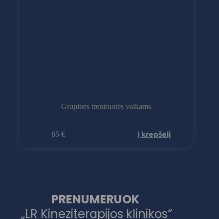
Grupinės treniruotės vaikams
Į krepšelį
65
€
PRENUMERUOK
„LR Kineziterapijos klinikos“