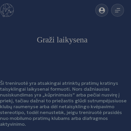
Skip
to
content
Graži laikysena
Ši treniruotė yra atsakingai atrinktų pratimų kratinys
taisyklingai laikysenai formuoti. Nors dažniausias
nusiskundimas yra „kūprinimasis“ arba pečiai nusvirę į
priekį, tačiau dažnai to priežastis glūdi sutrumpėjusiuose
klubų raumenyse arba dėl netaisyklingo kvėpavimo
stereotipo, todėl nenustebk, jeigu treniruotė prasidės
nuo mobilumo pratimų klubams arba diafragmos
aktyvinimo.