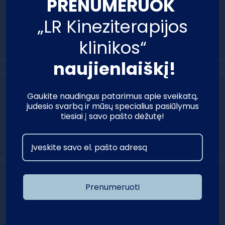
PRENUMERUOK
Antradienis (18d.), 18:30
„LR Kineziterapijos
Užimta:
0
/12
klinikos“
Užsiimti vietą
naujienlaiškį!
Taisyklinga Laikysena
Gaukite naudingus patarimus apie sveikatą,
Erika Filipavičiūtė
judesio svarbą ir mūsų specialius pasiūlymus
Ketvirtadienis (20d.), 18:30
tiesiai į savo pašto dėžutę!
Užimta:
0
/12
Užsiimti vietą
Prenumeruoti