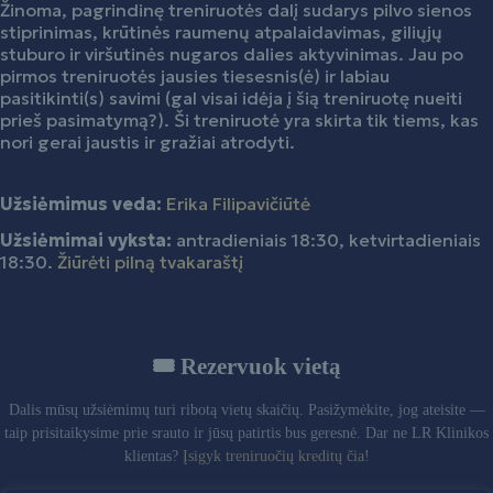
Žinoma, pagrindinę treniruotės dalį sudarys pilvo sienos
stiprinimas, krūtinės raumenų atpalaidavimas, giliųjų
stuburo ir viršutinės nugaros dalies aktyvinimas. Jau po
pirmos treniruotės jausies tiesesnis(ė) ir labiau
pasitikinti(s) savimi (gal visai idėja į šią treniruotę nueiti
prieš pasimatymą?). Ši treniruotė yra skirta tik tiems, kas
nori gerai jaustis ir gražiai atrodyti.
Užsiėmimus veda:
Erika Filipavičiūtė
Užsiėmimai vyksta:
antradieniais 18:30, ketvirtadieniais
18:30.
Žiūrėti pilną tvakaraštį
🎟️ Rezervuok vietą
Dalis mūsų užsiėmimų turi ribotą vietų skaičių. Pasižymėkite, jog ateisite —
taip prisitaikysime prie srauto ir jūsų patirtis bus geresnė. Dar ne LR Klinikos
klientas?
Įsigyk treniruočių kreditų čia!