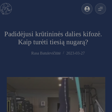
Skip
to
content
Padidėjusi krūtininės dalies kifozė.
Kaip turėti tiesią nugarą?
Rasa Batulevičiūtė
2023-03-27