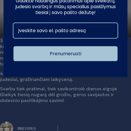
Gaukite naudingus patarimus apie sveikatą,
judesio svarbą ir mūsų specialius pasiūlymus
tiesiai į savo pašto dėžutę!
3. Viršutinę stuburo dalį nuo judesių riboja šonkauliai,
kurie saugo mūsų plaučius . Tam, kad ją išjudintume,
nuostabiai veikia rotaciniai judesiai, svarbu, kad
Prenumeruoti
nekompensuotum per apatinę nugaros dalį. Be to, po
tokių judesių labai pagerėja bendra savijauta!
4. Ir galiausiai esame pasiruošę pagrindiam tiesimo
judesiui, gražinančiam laikyseną.
Svarbu tiek pratimai, tiek savikontrolė dienos eigoje
Išlaikyk tiesią nugarą dėl grožio, geros savijautos ir
didesnio pasitikėjimo savimi!
PREVIOUS