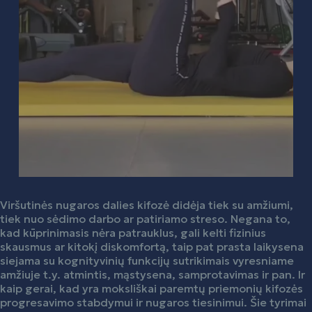
Viršutinės nugaros dalies kifozė didėja tiek su amžiumi,
tiek nuo sėdimo darbo ar patiriamo streso. Negana to,
kad kūprinimasis nėra patrauklus, gali kelti fizinius
skausmus ar kitokį diskomfortą, taip pat prasta laikysena
siejama su kognityvinių funkcijų sutrikimais vyresniame
amžiuje t.y. atmintis, mąstysena, samprotavimas ir pan. Ir
kaip gerai, kad yra moksliškai paremtų priemonių kifozės
progresavimo stabdymui ir nugaros tiesinimui. Šie tyrimai