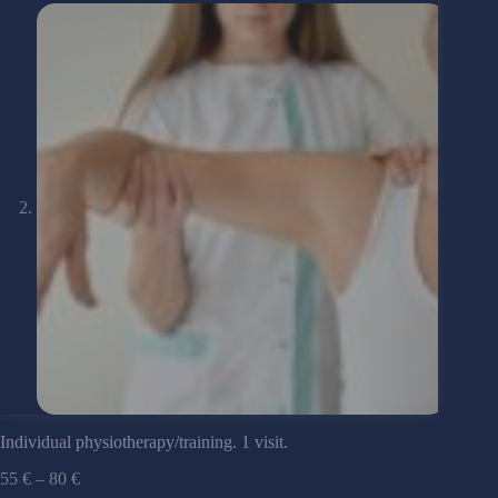
Individual physiotherapy/training. 1 visit.
55
€
–
80
€