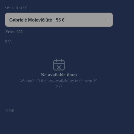
SPECIALIST
Price: €55
DAY
No available times
We couldn’t find any availability in the next 30
days.
TIME