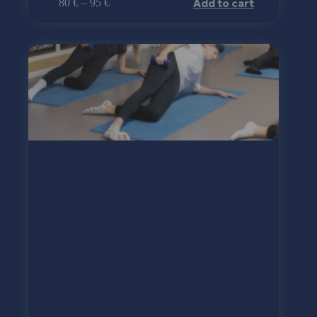
Add to cart
80
€
–
95
€